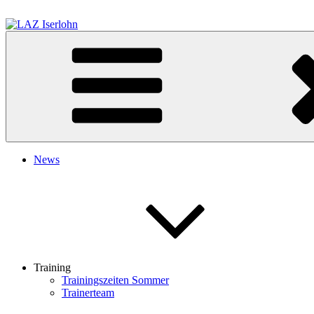
Zum
Inhalt
springen
LAZ Iserlohn
Leichtathletik Zentrum Iserlohn
News
Training
Trainingszeiten Sommer
Trainerteam