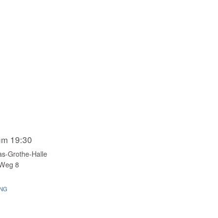
um 19:30
s-Grothe-Halle
-Weg 8
UNG