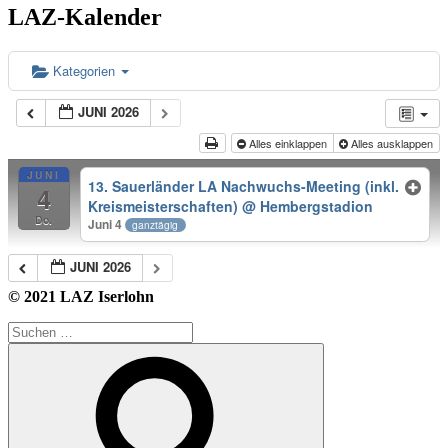
LAZ-Kalender
Kategorien
JUNI 2026
Alles einklappen
Alles ausklappen
JUNI
13. Sauerländer LA Nachwuchs-Meeting (inkl.
4
Kreismeisterschaften)
@ Hembergstadion
Do.
Juni 4
ganztägig
JUNI 2026
© 2021 LAZ Iserlohn
Suche
nach:
Suchen