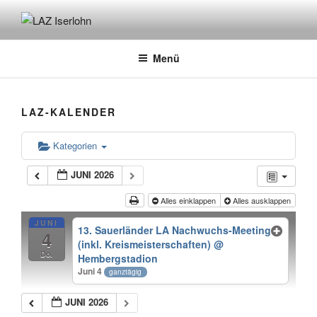
Zum
Inhalt
LAZ ISERLOHN
Leichtathletik Zentrum Iserlohn
springen
Menü
LAZ-KALENDER
Kategorien
JUNI 2026
Alles einklappen
Alles ausklappen
JUNI
13. Sauerländer LA Nachwuchs-Meeting
4
(inkl. Kreismeisterschaften)
@
Do.
Hembergstadion
Juni 4
ganztägig
JUNI 2026