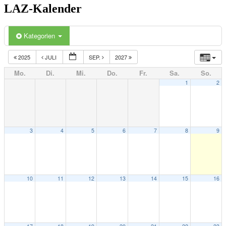
LAZ-Kalender
Kategorien
2025
JULI
SEP.
2027
Mo.
Di.
Mi.
Do.
Fr.
Sa.
So.
1
2
3
4
5
6
7
8
9
10
11
12
13
14
15
16