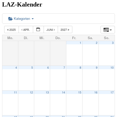
LAZ-Kalender
Kategorien
2025
APR.
JUNI
2027
Mo.
Di.
Mi.
Do.
Fr.
Sa.
So.
1
2
3
4
5
6
7
8
9
10
11
12
13
14
15
16
17