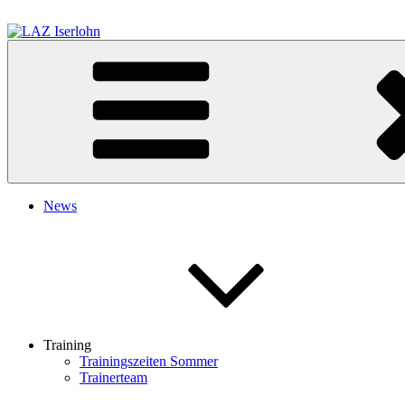
Zum
Inhalt
springen
LAZ Iserlohn
Leichtathletik Zentrum Iserlohn
News
Training
Trainingszeiten Sommer
Trainerteam