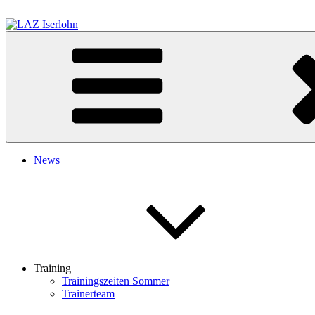
Zum
Inhalt
springen
LAZ Iserlohn
Leichtathletik Zentrum Iserlohn
News
Training
Trainingszeiten Sommer
Trainerteam